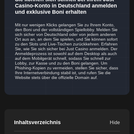
Casino-Konto in Deutschland anmelden
und exklusive Boni erhalten
Mit nur wenigen Klicks gelangen Sie zu Ihrem Konto,
den Boni und der vollständigen Spiellobby. Melden Sie
sich sicher von Deutschland oder von jedem anderen
Ort aus an, an dem Sie spielen, und Sie können sofort
zu den Slots und Live-Tischen zurückkehren. Erfahren
Sie, wie Sie sich sicher bei Just Casino anmelden. Der
Anmeldeprozess ist sowohl auf dem Desktop als auch
auf dem Mobilgerät schnell, sodass Sie schnell zur
Lobby, zur Kasse und zu den Boni gelangen. Um
Phishing-Kopien zu vermeiden, stellen Sie sicher, dass
Ihre Internetverbindung stabil ist, und rufen Sie die
Website stets über die offizielle Domain auf.
Inhaltsverzeichnis
Hide