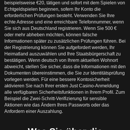
beispielsweise €20, tätigen und sofort mit dem Spielen von
Echtgeldspielen beginnen, sofern Ihr Konto die
erforderlichen Prüfungen besteht. Verwenden Sie Ihre
echte Adresse und eine erreichbare Telefonnummer, wenn
Sie sich aus Deutschland registrieren. Wenn Sie 500 €
oder mehr abheben möchten, können falsche
Informationen später zu zusätzlichen Prüfungen führen. Bei
der Registrierung können Sie aufgefordert werden, Ihr
Heimatland auszuwählen und Ihre Staatsbürgerschaft zu
bestätigen. Wenn deutsch von Ihrem aktuellen Wohnort
abweicht, stellen Sie sicher, dass die Informationen mit den
Dokumenten übereinstimmen, die Sie zur Identitätsprüfung
vorlegen werden. Für eine bessere Kontosicherheit
aktivieren Sie nach Ihrer ersten Just Casino-Anmeldung
alle verfügbaren Sicherheitsfunktionen in Ihrem Profil. Zum
Beispiel die Zwei-Schritt-Verifizierung für sensible
Aktionen wie das Ändern Ihres Passworts oder das
Anfordern einer Auszahlung.