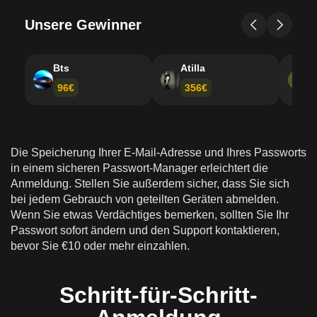
Wie Sie bei Just Casino einzahlen:
Unsere Gewinner
Mindestbeträge, Gebühren und
Bearbeitungszeiten
Bts
Atilla
M
Was passiert, wenn Sie versuchen, Geld
96€
356€
abzuheben?
Banklimits und Tools für verantwortungsvolles
Spielen in Ihrem Konto
Die Speicherung Ihrer E-Mail-Adresse und Ihres Passworts
Wie Sie Banklimits festlegen
in einem sicheren Passwort-Manager erleichtert die
Anmeldung. Stellen Sie außerdem sicher, dass Sie sich
bei jedem Gebrauch von geteilten Geräten abmelden.
Wenn Sie etwas Verdächtiges bemerken, sollten Sie Ihr
Passwort sofort ändern und den Support kontaktieren,
bevor Sie €10 oder mehr einzahlen.
Schritt-für-Schritt-