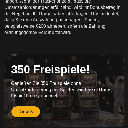
haben. Wenn der Tracker anzeigt, dass die
Umsatzanforderungen erfüllt sind, wird Ihr Bonusbetrag in
der Regel auf Ihr Barguthaben übertragen. Das bedeutet,
dass Sie eine Auszahlung beantragen können,
beispielsweise €200 abheben, sofern die Zahlung
ordnungsgemäß verarbeitet wird.
350 Freispiele!
Genießen Sie 350 Freispiele ohne
Umsatzanforderung auf Spielen wie Eye of Horus,
Fishin’ Frenzy und mehr.
Details