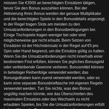
müssen Sie €3500 an berechtigten Einsätzen tätigen,
bevor Sie den Bonus auszahlen können. Bei der
Aktivierung Ihres Bonus werden der genaue Multiplikator
und die berechtigten Spiele in den Bonusdetails angezeigt.
In der Regel tragen Slots am meisten zu den
Umsatzanforderungen in den Bonusbedingungen bei.
Einige Tischspiele tragen weniger bei oder sind
möglicherweise gar nicht erlaubt. Beim Setzen von
Einsätzen ist der Höchsteinsatz in der Regel auf €5 pro
Spin oder Hand begrenzt, um die Einsätze gültig zu halten.
Wenn Sie die Umsatzanforderungen nicht innerhalb einer
bestimmten Frist erfüllen, können Sie jegliches Bonusgeld
oder verbleibende Gewinne verlieren. Bonusmittel können
in beliebiger Reihenfolge verwendet werden; das
Bonusguthaben kann zuerst verwendet werden, oder es
kann eine separate Bonusbrieftasche mit eigenen Regeln
verwendet werden. Tun Sie nichts, was den Bonus
ungültig machen könnte, wie das Überschreiten des
maximalen Einsatzes oder das Wechseln zu nicht
erlaubten Spielen, bis Sie die Umsatzanforderungen erfüllt