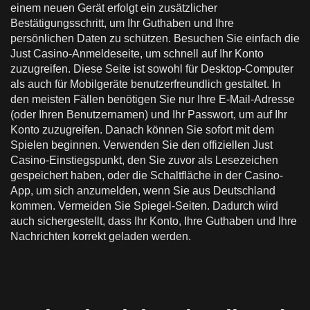
einem neuen Gerät erfolgt ein zusätzlicher
Bestätigungsschritt, um Ihr Guthaben und Ihre
persönlichen Daten zu schützen. Besuchen Sie einfach die
Just Casino-Anmeldeseite, um schnell auf Ihr Konto
zuzugreifen. Diese Seite ist sowohl für Desktop-Computer
als auch für Mobilgeräte benutzerfreundlich gestaltet. In
den meisten Fällen benötigen Sie nur Ihre E-Mail-Adresse
(oder Ihren Benutzernamen) und Ihr Passwort, um auf Ihr
Konto zuzugreifen. Danach können Sie sofort mit dem
Spielen beginnen. Verwenden Sie den offiziellen Just
Casino-Einstiegspunkt, den Sie zuvor als Lesezeichen
gespeichert haben, oder die Schaltfläche in der Casino-
App, um sich anzumelden, wenn Sie aus Deutschland
kommen. Vermeiden Sie Spiegel-Seiten. Dadurch wird
auch sichergestellt, dass Ihr Konto, Ihre Guthaben und Ihre
Nachrichten korrekt geladen werden.