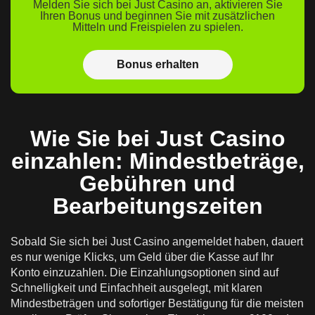
Melden Sie sich bei Just Casino an, aktivieren Sie
Ihren Bonus und beginnen Sie mit zusätzlichen
Mitteln und Freispielen zu spielen.
Bonus erhalten
Wie Sie bei Just Casino
einzahlen: Mindestbeträge,
Gebühren und
Bearbeitungszeiten
Sobald Sie sich bei Just Casino angemeldet haben, dauert
es nur wenige Klicks, um Geld über die Kasse auf Ihr
Konto einzuzahlen. Die Einzahlungsoptionen sind auf
Schnelligkeit und Einfachheit ausgelegt, mit klaren
Mindestbeträgen und sofortiger Bestätigung für die meisten