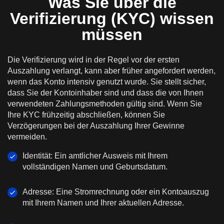
Was Sie über die
Verifizierung (KYC) wissen
müssen
Die Verifizierung wird in der Regel vor der ersten
Auszahlung verlangt, kann aber früher angefordert werden,
wenn das Konto intensiv genutzt wurde. Sie stellt sicher,
dass Sie der Kontoinhaber sind und dass die von Ihnen
verwendeten Zahlungsmethoden gültig sind. Wenn Sie
Ihre KYC frühzeitig abschließen, können Sie
Verzögerungen bei der Auszahlung Ihrer Gewinne
vermeiden.
Identität: Ein amtlicher Ausweis mit Ihrem
vollständigen Namen und Geburtsdatum.
Adresse: Eine Stromrechnung oder ein Kontoauszug
mit Ihrem Namen und Ihrer aktuellen Adresse.