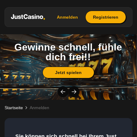
Anmelden
Registrieren
Gewinne schnell, fühle
dich frei!!
Jetzt spielen
Startseite
Anmelden
Sie können sich schnell bei Ihrem Just