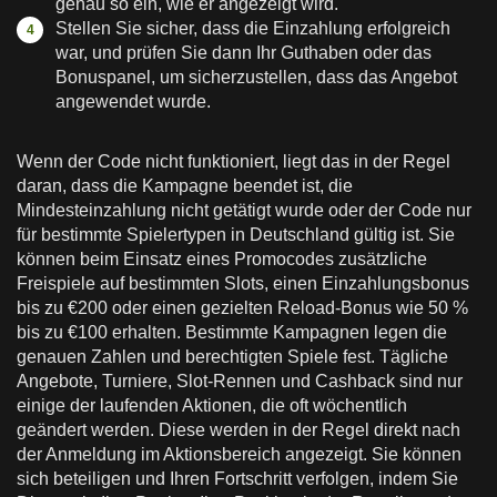
genau so ein, wie er angezeigt wird.
Stellen Sie sicher, dass die Einzahlung erfolgreich
war, und prüfen Sie dann Ihr Guthaben oder das
Bonuspanel, um sicherzustellen, dass das Angebot
angewendet wurde.
Wenn der Code nicht funktioniert, liegt das in der Regel
daran, dass die Kampagne beendet ist, die
Mindesteinzahlung nicht getätigt wurde oder der Code nur
für bestimmte Spielertypen in Deutschland gültig ist. Sie
können beim Einsatz eines Promocodes zusätzliche
Freispiele auf bestimmten Slots, einen Einzahlungsbonus
bis zu €200 oder einen gezielten Reload-Bonus wie 50 %
bis zu €100 erhalten. Bestimmte Kampagnen legen die
genauen Zahlen und berechtigten Spiele fest. Tägliche
Angebote, Turniere, Slot-Rennen und Cashback sind nur
einige der laufenden Aktionen, die oft wöchentlich
geändert werden. Diese werden in der Regel direkt nach
der Anmeldung im Aktionsbereich angezeigt. Sie können
sich beteiligen und Ihren Fortschritt verfolgen, indem Sie