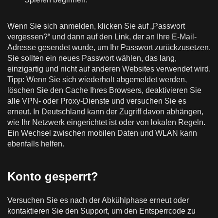
Wenn Sie sich anmelden, klicken Sie auf „Passwort
vergessen?“ und dann auf den Link, der an Ihre E-Mail-
Adresse gesendet wurde, um Ihr Passwort zurückzusetzen.
Sie sollten ein neues Passwort wählen, das lang,
einzigartig und nicht auf anderen Websites verwendet wird.
Tipp: Wenn Sie sich wiederholt abgemeldet werden,
löschen Sie den Cache Ihres Browsers, deaktivieren Sie
alle VPN- oder Proxy-Dienste und versuchen Sie es
erneut. In Deutschland kann der Zugriff davon abhängen,
wie Ihr Netzwerk eingerichtet ist oder von lokalen Regeln.
Ein Wechsel zwischen mobilen Daten und WLAN kann
ebenfalls helfen.
Konto gesperrt?
Versuchen Sie es nach der Abkühlphase erneut oder
kontaktieren Sie den Support, um den Entsperrcode zu