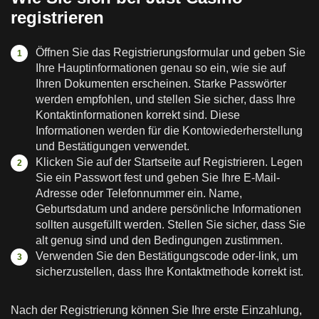
registrieren
Öffnen Sie das Registrierungsformular und geben Sie
Ihre Hauptinformationen genau so ein, wie sie auf
Ihren Dokumenten erscheinen. Starke Passwörter
werden empfohlen, und stellen Sie sicher, dass Ihre
Kontaktinformationen korrekt sind. Diese
Informationen werden für die Kontowiederherstellung
und Bestätigungen verwendet.
Klicken Sie auf der Startseite auf Registrieren. Legen
Sie ein Passwort fest und geben Sie Ihre E-Mail-
Adresse oder Telefonnummer ein. Name,
Geburtsdatum und andere persönliche Informationen
sollten ausgefüllt werden. Stellen Sie sicher, dass Sie
alt genug sind und den Bedingungen zustimmen.
Verwenden Sie den Bestätigungscode oder-link, um
sicherzustellen, dass Ihre Kontaktmethode korrekt ist.
Nach der Registrierung können Sie Ihre erste Einzahlung,