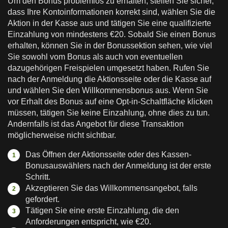
Um den Bonus problemlos zu erhalten, stellen Sie sicher,
dass Ihre Kontoinformationen korrekt sind, wählen Sie die
Aktion in der Kasse aus und tätigen Sie eine qualifizierte
Einzahlung von mindestens €20. Sobald Sie einen Bonus
erhalten, können Sie in der Bonussektion sehen, wie viel
Sie sowohl vom Bonus als auch von eventuellen
dazugehörigen Freispielen umgesetzt haben. Rufen Sie
nach der Anmeldung die Aktionsseite oder die Kasse auf
und wählen Sie den Willkommensbonus aus. Wenn Sie
vor Erhalt des Bonus auf eine Opt-in-Schaltfläche klicken
müssen, tätigen Sie keine Einzahlung, ohne dies zu tun.
Andernfalls ist das Angebot für diese Transaktion
möglicherweise nicht sichtbar.
Das Öffnen der Aktionsseite oder des Kassen-
Bonusauswählers nach der Anmeldung ist der erste
Schritt.
Akzeptieren Sie das Willkommensangebot, falls
gefordert.
Tätigen Sie eine erste Einzahlung, die den
Anforderungen entspricht, wie €20.